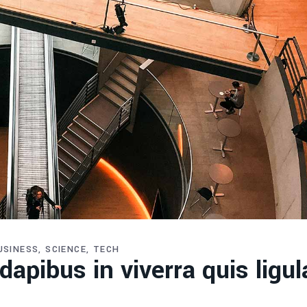
USINESS
SCIENCE
TECH
apibus in viverra quis ligul