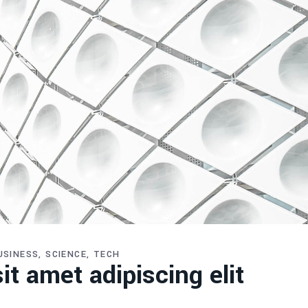
USINESS
SCIENCE
TECH
t amet adipiscing elit