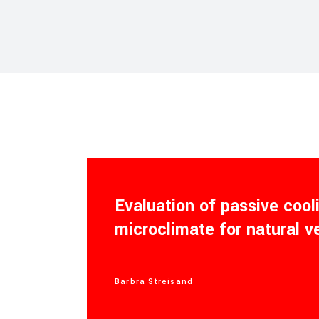
Evaluation of passive coo
microclimate for natural v
Barbra Streisand