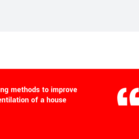
ling methods to improve
entilation of a house